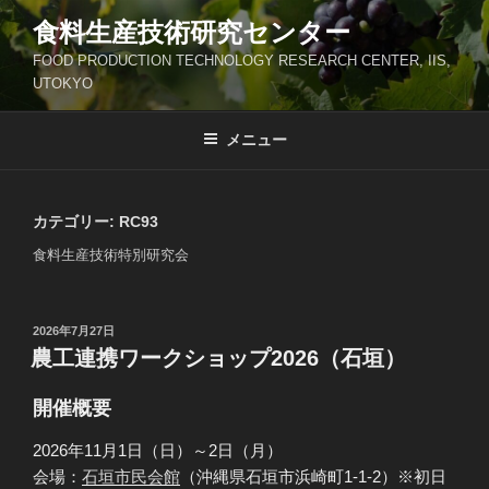
コ
食料生産技術研究センター
ン
FOOD PRODUCTION TECHNOLOGY RESEARCH CENTER, IIS,
テ
UTOKYO
ン
ツ
メニュー
へ
ス
キ
ッ
カテゴリー:
RC93
プ
食料生産技術特別研究会
投
2026年7月27日
稿
農工連携ワークショップ2026（石垣）
日:
開催概要
2026年11月1日（日）～2日（月）
会場：
石垣市民会館
（沖縄県石垣市浜崎町1-1-2）※初日