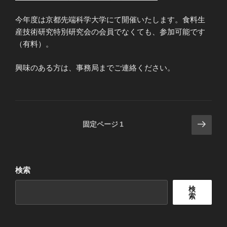
今年度は京都先端科学大学にて開催いたします。食料生
産技術研究特別研究会の会員でなくても、参加可能です
（有料）。
興味のある方は、事務局までご連絡ください。
投
次
固定ページ
1
の
稿
ペ
の
ー
ペ
ジ
検索
ー
検
ジ
索
送
り